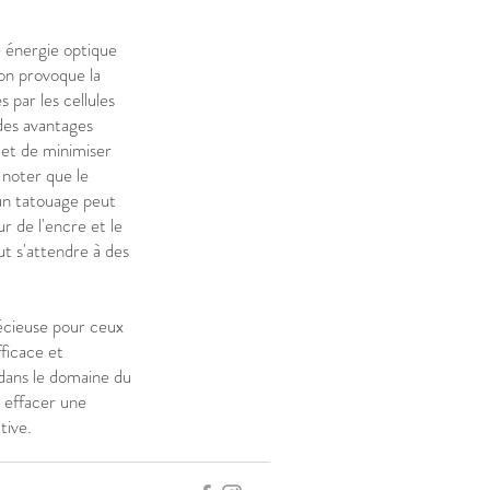
e énergie optique
on provoque la
 par les cellules
des avantages
met de minimiser
 noter que le
un tatouage peut
r de l'encre et le
t s'attendre à des
écieuse pour ceux
ficace et
 dans le domaine du
 effacer une
tive.