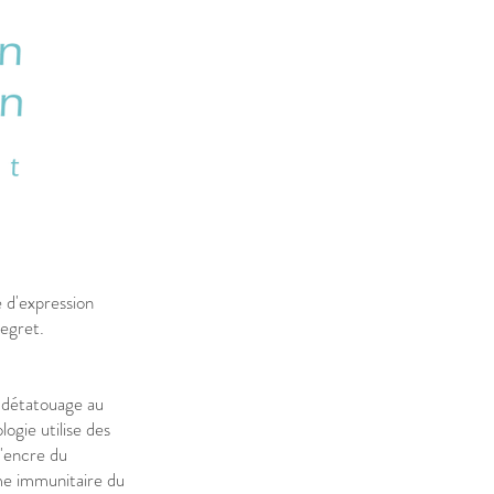
 d'expression
regret.
e détatouage au
ogie utilise des
d'encre du
tème immunitaire du